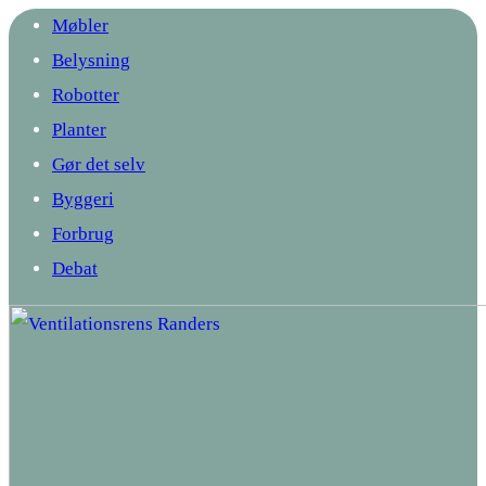
Møbler
Belysning
Robotter
Planter
Gør det selv
Byggeri
Forbrug
Debat