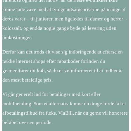
varehuse og med det motiv har de fleste e-butikker ikke
kunne lade være med at tvinge udsalgspriserne på mange af
deres varer – til juniorer, men ligeledes til damer og herrer –
kolossalt, og endda nogle gange byde på levering uden
omkostninger.
Derfor kan det trods alt vise sig indbringende at efterse en
række internet shops efter rabatkoder forinden du
gennemfører dit køb, så du er velinformeret til at indhente
den mest betalelige pris.
Vi går generelt ind for betalinger med kort eller
mobilbetaling. Som et alternativ kunne du drage fordel af et
afbetalingstilbud fra f.eks. ViaBill, når du gerne vil honorere
beløbet over en periode.