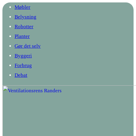
Møbler
Belysning
Robotter
Planter
Gør det selv
Byggeri
Forbrug
Debat