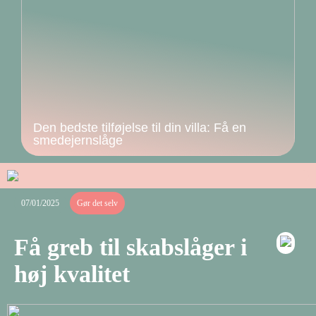
Den bedste tilføjelse til din villa: Få en
smedejernslåge
07/01/2025
Gør det selv
Få greb til skabslåger i
høj kvalitet