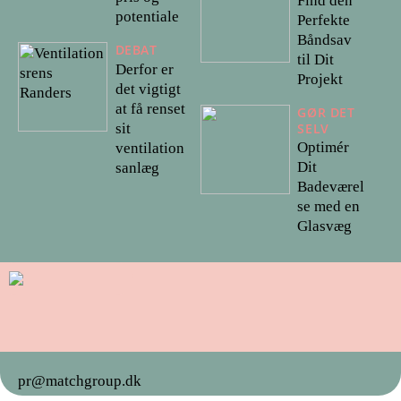
Find den
potentiale
Perfekte
Båndsav
DEBAT
til Dit
Derfor er
Projekt
det vigtigt
at få renset
GØR DET
sit
SELV
Optimér
ventilation
Dit
sanlæg
Badeværel
se med en
Glasvæg
pr@matchgroup.dk