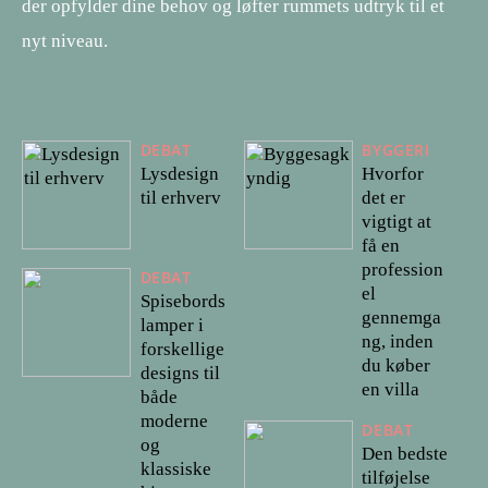
der opfylder dine behov og løfter rummets udtryk til et
nyt niveau.
DEBAT
BYGGERI
Lysdesign
Hvorfor
til erhverv
det er
vigtigt at
få en
profession
DEBAT
el
Spisebords
gennemga
lamper i
ng, inden
forskellige
du køber
designs til
en villa
både
moderne
DEBAT
og
Den bedste
klassiske
tilføjelse