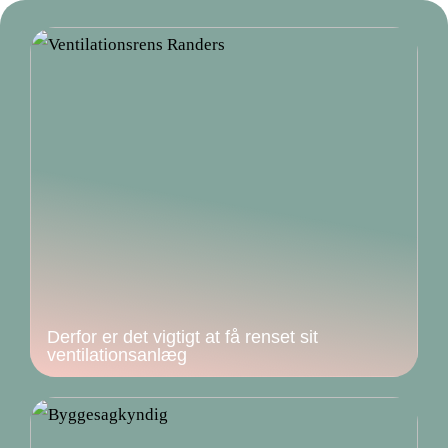
Derfor er det vigtigt at få renset sit
ventilationsanlæg