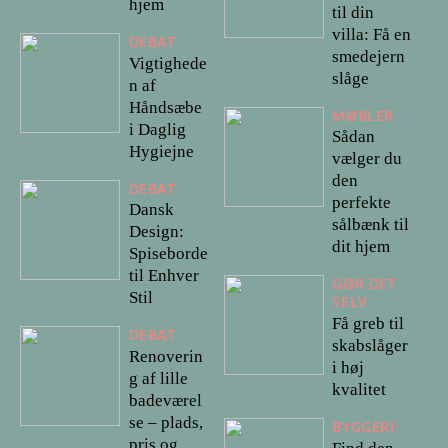
hjem
til din
villa: Få en
DEBAT
smedejern
Vigtighede
slåge
n af
Håndsæbe
MØBLER
i Daglig
Sådan
Hygiejne
vælger du
den
DEBAT
perfekte
Dansk
sålbænk til
Design:
dit hjem
Spiseborde
til Enhver
GØR DET
Stil
SELV
Få greb til
DEBAT
skabslåger
Renoverin
i høj
g af lille
kvalitet
badeværel
se – plads,
BYGGERI
pris og