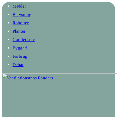
Møbler
Belysning
Robotter
Planter
Gør det selv
Byggeri
Forbrug
Debat