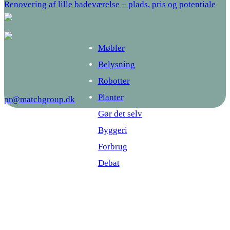
Renovering af lille badeværelse – plads, pris og potentiale
Møbler
Belysning
Robotter
Planter
pr@matchgroup.dk
Gør det selv
Byggeri
Forbrug
Debat