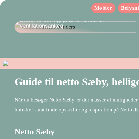
Møbler
Belysn
Derfor er det vigtigt at få renset sit
ventilationsanlæg
Guide til netto Sæby, helli
Når du besøger Netto Sæby, er der masser af muligheder f
butikker samt finde opskrifter og inspiration på Netto.dk
Netto Sæby