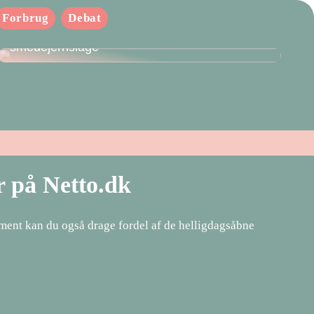
Forbrug
Debat
Den bedste tilføjelse til din villa: Få en
smedejernslåge
r på Netto.dk
timent kan du også drage fordel af de helligdagsåbne