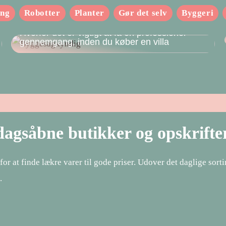
ing
Robotter
Planter
Gør det selv
Byggeri
Hvorfor det er vigtigt at få en professionel
gennemgang, inden du køber en villa
gdagsåbne butikker og opskrifte
or at finde lækre varer til gode priser. Udover det daglige sor
.