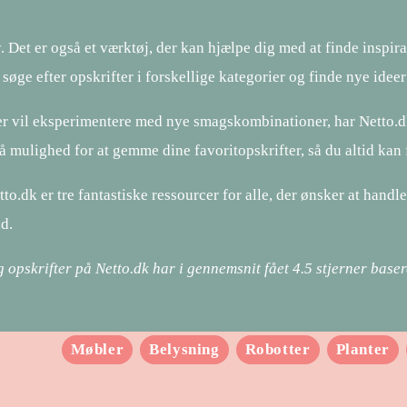
Det er også et værktøj, der kan hjælpe dig med at finde inspira
søge efter opskrifter i forskellige kategorier og finde nye ideer 
ler vil eksperimentere med nye smagskombinationer, har Netto.dk
gså mulighed for at gemme dine favoritopskrifter, så du altid kan
o.dk er tre fantastiske ressourcer for alle, der ønsker at handl
nd.
g opskrifter på Netto.dk har i gennemsnit fået
4.5
stjerner base
Møbler
Belysning
Robotter
Planter