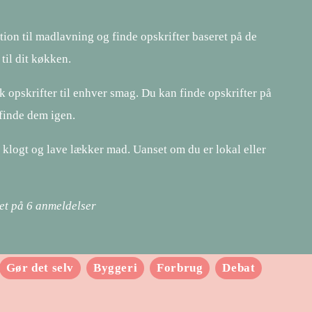
tion til madlavning og finde opskrifter baseret på de
til dit køkken.
 opskrifter til enhver smag. Du kan finde opskrifter på
 finde dem igen.
e klogt og lave lækker mad. Uanset om du er lokal eller
ret på
6
anmeldelser
Gør det selv
Byggeri
Forbrug
Debat