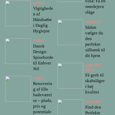
villa: Få en
DEBAT
smedejern
Vigtighede
slåge
n af
Håndsæbe
MØBLER
i Daglig
Sådan
Hygiejne
vælger du
den
DEBAT
perfekte
Dansk
sålbænk til
Design:
dit hjem
Spiseborde
til Enhver
GØR DET
Stil
SELV
Få greb til
DEBAT
skabslåger
Renoverin
i høj
g af lille
kvalitet
badeværel
se – plads,
BYGGERI
pris og
Find den
potentiale
Perfekte