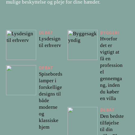
mulige beskyttelse og pleje for dine hænder.
DEBAT
BYGGERI
Lysdesign
Hvorfor
til erhverv
det er
vigtigt at
få en
profession
DEBAT
el
Spisebords
gennemga
lamper i
ng, inden
forskellige
du køber
designs til
en villa
både
moderne
DEBAT
og
Den bedste
klassiske
tilføjelse
hjem
til din