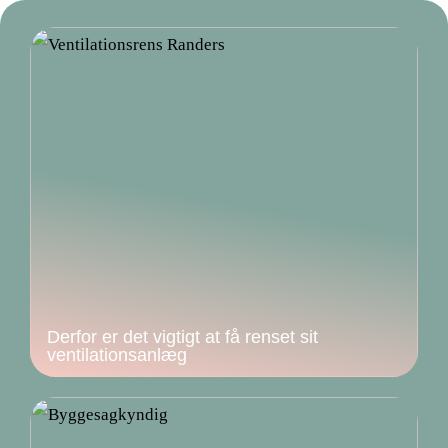
Derfor er det vigtigt at få renset sit
ventilationsanlæg