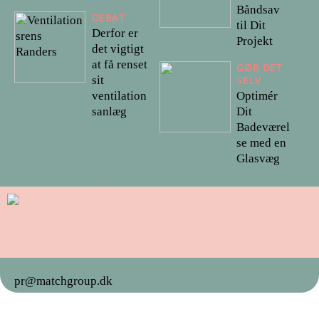
Båndsav
DEBAT
til Dit
Derfor er
Projekt
det vigtigt
at få renset
GØR DET
sit
SELV
Optimér
ventilation
Dit
sanlæg
Badeværel
se med en
Glasvæg
pr@matchgroup.dk