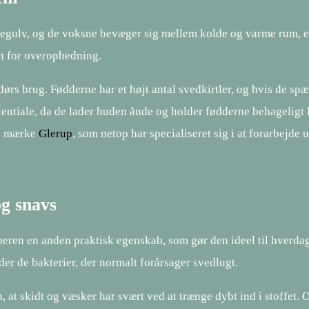
stuegulv, og de voksne bevæger sig mellem kolde og varme rum, e
en for overophedning.
dørs brug. Fødderne har et højt antal svedkirtler, og hvis de spær
tentiale, da de lader huden ånde og holder fødderne behageligt 
te mærke
Glerup
, som netop har specialiseret sig i at forarbejde 
g snavs
beren en anden praktisk egenskab, som gør den ideel til hverda
er de bakterier, der normalt forårsager svedlugt.
, at skidt og væsker har svært ved at trænge dybt ind i stoffet. 