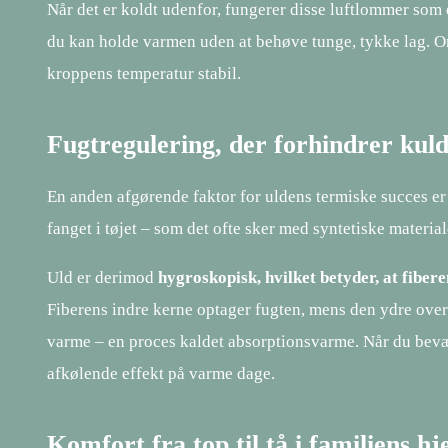
Når det er koldt udenfor, fungerer disse luftlommer som e
du kan holde varmen uden at behøve tunge, tykke lag. O
kroppens temperatur stabil.
Fugtregulering, der forhindrer kul
En anden afgørende faktor for uldens termiske succes er 
fanget i tøjet – som det ofte sker med syntetiske materiale
Uld er derimod
hygroskopisk, hvilket betyder, at fibe
Fiberens indre kerne optager fugten, mens den ydre overf
varme – en proces kaldet absorptionsvarme. Når du bevæg
afkølende effekt på varme dage.
Komfort fra top til tå i familiens h