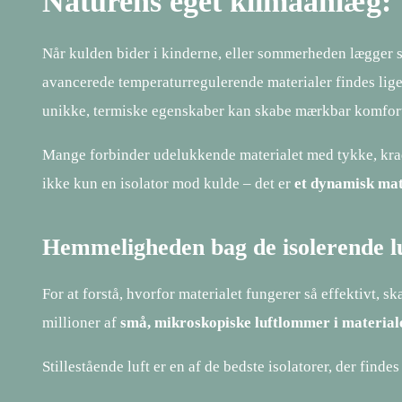
Naturens eget klimaanlæg: 
Når kulden bider i kinderne, eller sommerheden lægger sig
avancerede temperaturregulerende materialer findes lig
unikke, termiske egenskaber kan skabe mærkbar komfort
Mange forbinder udelukkende materialet med tykke, krads
ikke kun en isolator mod kulde – det er
et dynamisk mat
Hemmeligheden bag de isolerende 
For at forstå, hvorfor materialet fungerer så effektivt, 
millioner af
små, mikroskopiske luftlommer i material
Stillestående luft er en af de bedste isolatorer, der finde