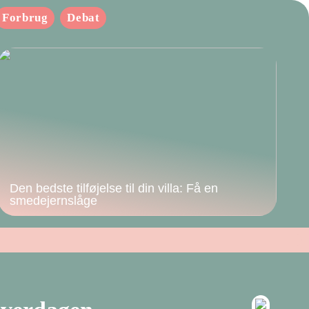
Forbrug
Debat
Den bedste tilføjelse til din villa: Få en
smedejernslåge