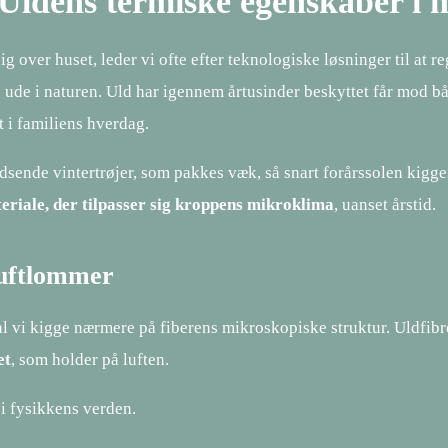
Uldens termiske egenskaber i 
 over huset, leder vi ofte efter teknologiske løsninger til at r
e ude i naturen. Uld har igennem årtusinder beskyttet får mod
 i familiens hverdag.
ende vintertrøjer, som pakkes væk, så snart forårssolen kigger
eriale, der tilpasser sig kroppens mikroklima
, uanset årstid.
luftlommer
skal vi kigge nærmere på fiberens mikroskopiske struktur. Uldfib
et
, som holder på luften.
s i fysikkens verden.