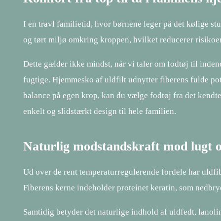
I en travl familietid, hvor børnene leger på det kølige 
og tørt miljø omkring kroppen, hvilket reducerer risiko
Dette gælder ikke mindst, når vi taler om fodtøj til inden
fugtige. Hjemmesko af uldfilt udnytter fiberens fulde po
balance på egen krop, kan du vælge fodtøj fra det kend
enkelt og slidstærkt design til hele familien.
Naturlig modstandskraft mod lugt o
Ud over de rent temperaturregulerende fordele har uldfi
Fiberens kerne indeholder proteinet keratin, som nedbryd
Samtidig betyder det naturlige indhold af uldfedt, lanolin