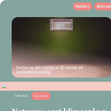
Møbler
Belysn
Derfor er det vigtigt at få renset sit
ventilationsanlæg
11/06/2026
Gør det selv