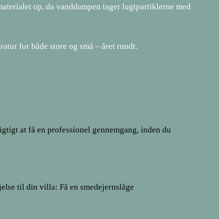
e materialet op, da vanddampen tager lugtpartiklerne med
ratur for både store og små – året rundt.
igtigt at få en professionel gennemgang, inden du
jelse til din villa: Få en smedejernslåge