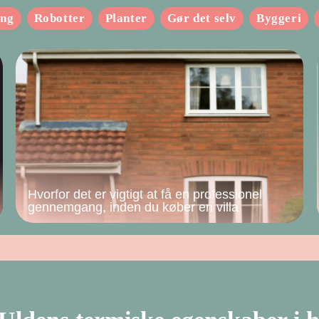
ing
Robotter
Planter
Gør det selv
Byggeri
Hvorfor det er vigtigt at få en professionel
gennemgang, inden du køber en villa