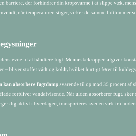
n barriere, der forhindrer din kropsvarme i at slippe væk, mens
mvendt, når temperaturen stiger, virker de samme luftlommer s
degysninger
dens evne til at håndtere fugt. Menneskekroppen afgiver konstan
r – bliver stoffet vådt og koldt, hvilket hurtigt fører til kuldeg
ren kan absorbere fugtdamp
svarende til op mod 35 procent af si
lade forbliver vandafvisende. Når ulden absorberer fugt, sker 
er dig aktivt i hverdagen, transporteres sveden væk fra huden 
jem