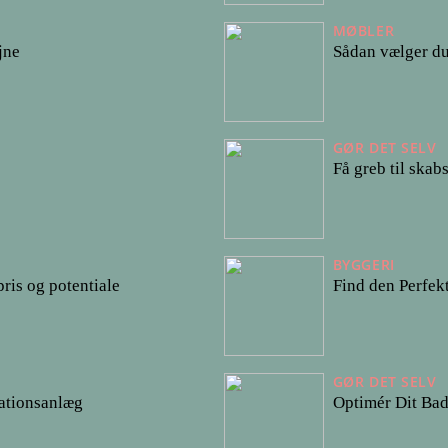
MØBLER
jne
Sådan vælger du 
GØR DET SELV
Få greb til skabs
BYGGERI
pris og potentiale
Find den Perfekt
GØR DET SELV
ilationsanlæg
Optimér Dit Ba