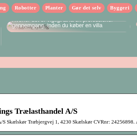
ing
Robotter
Planter
Gør det selv
Byggeri
Hvorfor det er vigtigt at få en professionel
gennemgang, inden du køber en villa
ngs Trælasthandel A/S
/S Skælskør Træbjergvej 1, 4230 Skælskør CVRnr: 24256898. Å