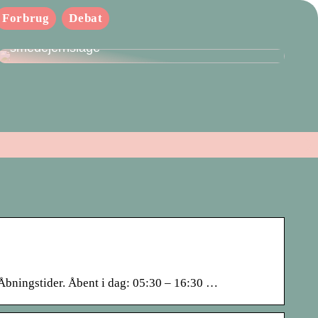
Forbrug
Debat
Den bedste tilføjelse til din villa: Få en
smedejernslåge
bningstider. Åbent i dag: 05:30 – 16:30 …