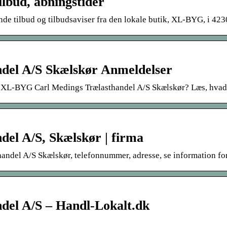
lbud, åbningstider
e tilbud og tilbudsaviser fra den lokale butik, XL-BYG, i 423
del A/S Skælskør Anmeldelser
 XL-BYG Carl Medings Trælasthandel A/S Skælskør? Læs, hvad 6
el A/S, Skælskør | firma
del A/S Skælskør, telefonnummer, adresse, se information for
el A/S – Handl-Lokalt.dk