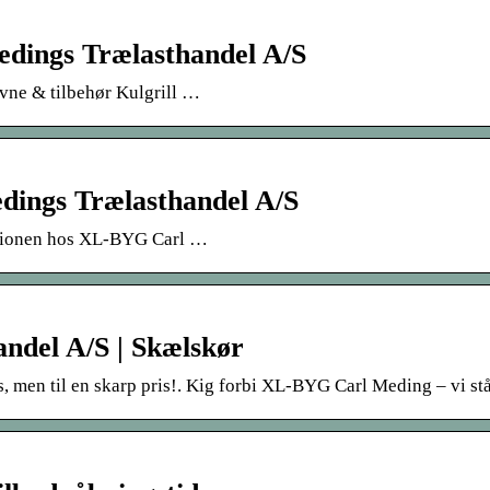
edings Trælasthandel A/S
vne & tilbehør Kulgrill …
dings Trælasthandel A/S
rationen hos XL-BYG Carl …
ndel A/S | Skælskør
s, men til en skarp pris!. Kig forbi XL-BYG Carl Meding – vi står