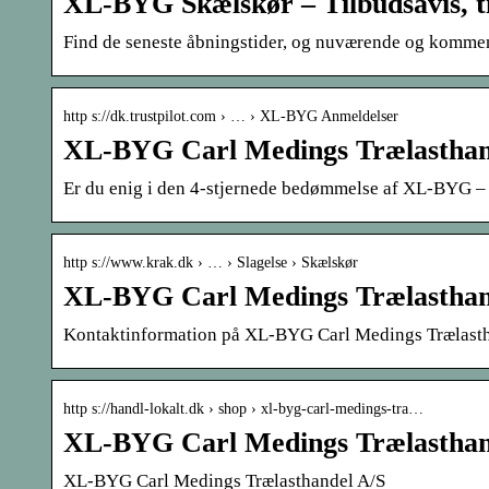
XL-BYG Skælskør – Tilbudsavis, ti
Find de seneste åbningstider, og nuværende og kommend
http s://dk.trustpilot.com › … › XL-BYG Anmeldelser
XL-BYG Carl Medings Trælasthan
Er du enig i den 4-stjernede bedømmelse af XL-BYG –
http s://www.krak.dk › … › Slagelse › Skælskør
XL-BYG Carl Medings Trælasthand
Kontaktinformation på XL-BYG Carl Medings Trælasthan
http s://handl-lokalt.dk › shop › xl-byg-carl-medings-tra…
XL-BYG Carl Medings Trælasthand
XL-BYG Carl Medings Trælasthandel A/S