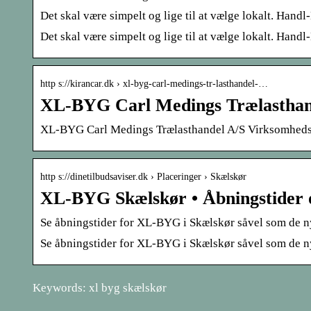
Det skal være simpelt og lige til at vælge lokalt. Hand
Det skal være simpelt og lige til at vælge lokalt. Hand
http s://kirancar.dk › xl-byg-carl-medings-tr-lasthandel-…
XL-BYG Carl Medings Trælasthan
XL-BYG Carl Medings Trælasthandel A/S Virksomhedsp
http s://dinetilbudsaviser.dk › Placeringer › Skælskør
XL-BYG Skælskør • Åbningstider og
Se åbningstider for XL-BYG i Skælskør såvel som de ny
Se åbningstider for XL-BYG i Skælskør såvel som de ny
Keywords: xl byg skælskør