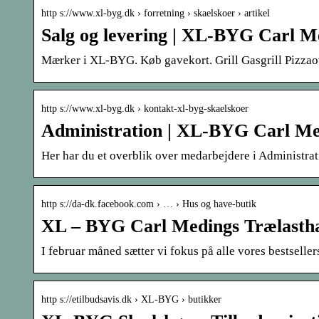
http s://www.xl-byg.dk › forretning › skaelskoer › artikel
Salg og levering | XL-BYG Carl M
Mærker i XL-BYG. Køb gavekort. Grill Gasgrill Pizzao
http s://www.xl-byg.dk › kontakt-xl-byg-skaelskoer
Administration | XL-BYG Carl Me
Her har du et overblik over medarbejdere i Administ
http s://da-dk.facebook.com › … › Hus og have-butik
XL – BYG Carl Medings Trælastha
I februar måned sætter vi fokus på alle vores bestseller
http s://etilbudsavis.dk › XL-BYG › butikker