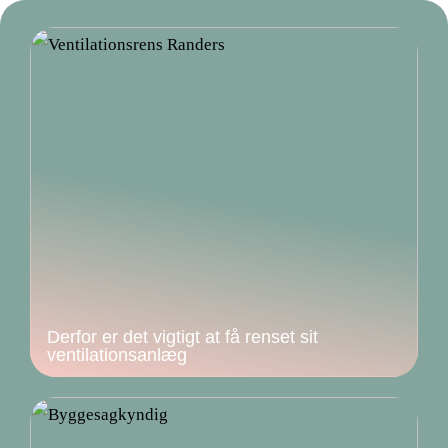
Derfor er det vigtigt at få renset sit
ventilationsanlæg