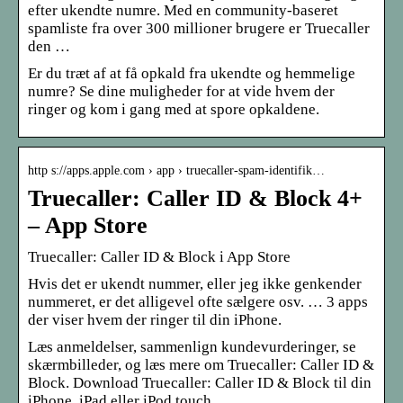
efter ukendte numre. Med en community-baseret
spamliste fra over 300 millioner brugere er Truecaller
den …
Er du træt af at få opkald fra ukendte og hemmelige
numre? Se dine muligheder for at vide hvem der
ringer og kom i gang med at spore opkaldene.
http s://apps.apple.com › app › truecaller-spam-identifik…
Truecaller: Caller ID & Block 4+
– App Store
‎Truecaller: Caller ID & Block i App Store
Hvis det er ukendt nummer, eller jeg ikke genkender
nummeret, er det alligevel ofte sælgere osv. … 3 apps
der viser hvem der ringer til din iPhone.
Læs anmeldelser, sammenlign kundevurderinger, se
skærmbilleder, og læs mere om Truecaller: Caller ID &
Block. Download Truecaller: Caller ID & Block til din
iPhone, iPad eller iPod touch.