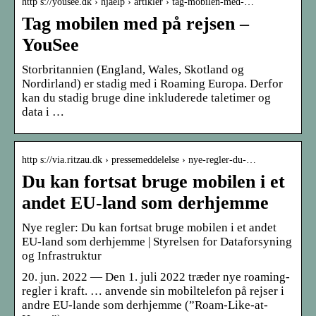
http s://yousee.dk › hjaelp › artikler › tag-mobilen-med-…
Tag mobilen med på rejsen –
YouSee
Storbritannien (England, Wales, Skotland og
Nordirland) er stadig med i Roaming Europa. Derfor
kan du stadig bruge dine inkluderede taletimer og
data i …
http s://via.ritzau.dk › pressemeddelelse › nye-regler-du-…
Du kan fortsat bruge mobilen i et
andet EU-land som derhjemme
Nye regler: Du kan fortsat bruge mobilen i et andet
EU-land som derhjemme | Styrelsen for Dataforsyning
og Infrastruktur
20. jun. 2022 — Den 1. juli 2022 træder nye roaming-
regler i kraft. … anvende sin mobiltelefon på rejser i
andre EU-lande som derhjemme (”Roam-Like-at-