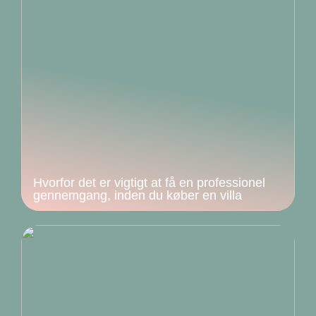
Hvorfor det er vigtigt at få en professionel
gennemgang, inden du køber en villa