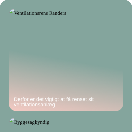
Derfor er det vigtigt at få renset sit
ventilationsanlæg