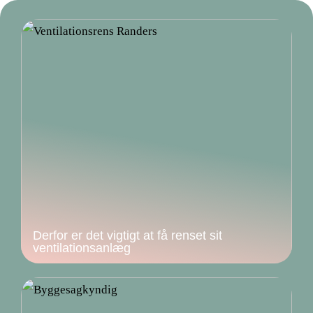
Derfor er det vigtigt at få renset sit
ventilationsanlæg