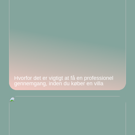
Hvorfor det er vigtigt at få en professionel
gennemgang, inden du køber en villa