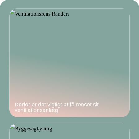
Derfor er det vigtigt at få renset sit
ventilationsanlæg