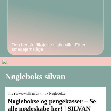
Den bedste tilføjelse til din villa: Få en
smedejernslåge
Nøgleboks silvan
http s://www.silvan.dk › … › Nøglebokse
Nøglebokse og pengekasser – Se
alle nøgleskabe her! | SILVAN