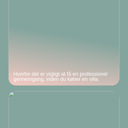
Hvorfor det er vigtigt at få en professionel
gennemgang, inden du køber en villa