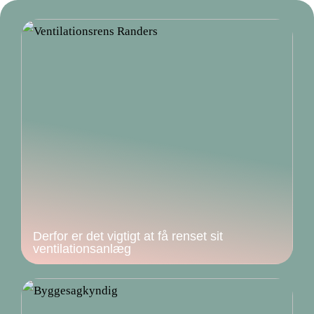
Derfor er det vigtigt at få renset sit
ventilationsanlæg