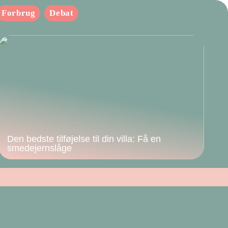
Forbrug
Debat
Den bedste tilføjelse til din villa: Få en
smedejernslåge