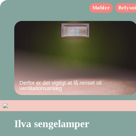
Møbler
Belysn
Derfor er det vigtigt at få renset sit
ventilationsanlæg
Ilva sengelamper