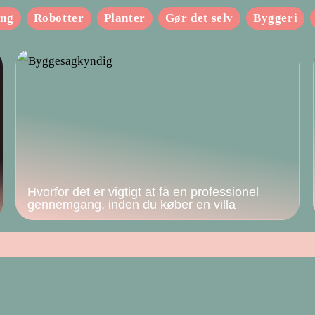
ing
Robotter
Planter
Gør det selv
Byggeri
Hvorfor det er vigtigt at få en professionel
gennemgang, inden du køber en villa