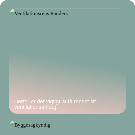
Derfor er det vigtigt at få renset sit
ventilationsanlæg