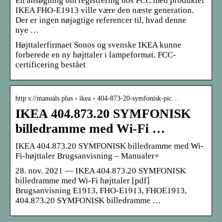
En ansøgning om registrering hos FCC med produktet
IKEA FHO-E1913 ville være den næste generation.
Der er ingen nøjagtige referencer til, hvad denne
nye …
Højttalerfirmaet Sonos og svenske IKEA kunne
forberede en ny højttaler i lampeformat. FCC-
certificering bestået
http s://manuals.plus › ikea › 404-873-20-symfonisk-pic…
IKEA 404.873.20 SYMFONISK
billedramme med Wi-Fi …
IKEA 404.873.20 SYMFONISK billedramme med Wi-
Fi-højttaler Brugsanvisning – Manualer+
28. nov. 2021 — IKEA 404.873.20 SYMFONISK
billedramme med Wi-Fi højttaler [pdf]
Brugsanvisning E1913, FHO-E1913, FHOE1913,
404.873.20 SYMFONISK billedramme …