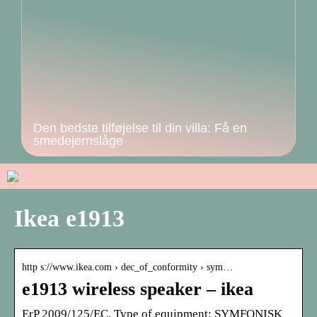
Den bedste tilføjelse til din villa: Få en
smedejernslåge
Ikea e1913
http s://www.ikea.com › dec_of_conformity › sym…
e1913 wireless speaker – ikea
ErP 2009/125/EC. Type of equipment: SYMFONISK