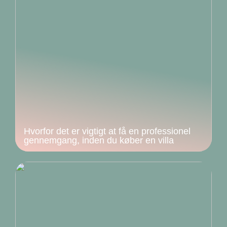
Hvorfor det er vigtigt at få en professionel
gennemgang, inden du køber en villa