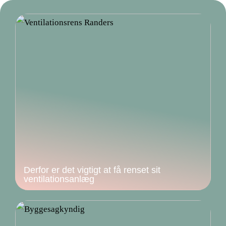
Derfor er det vigtigt at få renset sit
ventilationsanlæg