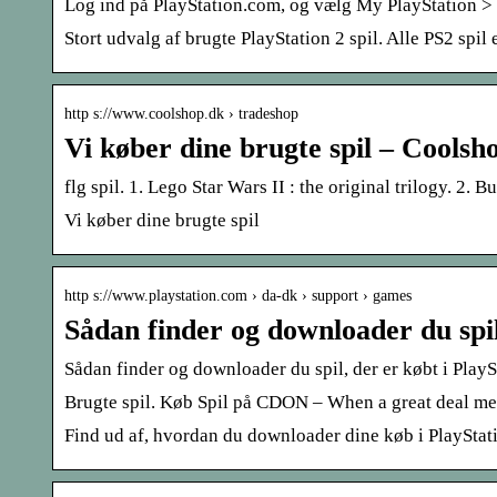
Log ind på PlayStation.com, og vælg My PlayStation > S
Stort udvalg af brugte PlayStation 2 spil. Alle PS2 spil
http s://www.coolshop.dk › tradeshop
Vi køber dine brugte spil – Coolsh
flg spil. 1. Lego Star Wars II : the original trilogy. 
Vi køber dine brugte spil
http s://www.playstation.com › da-dk › support › games
Sådan finder og downloader du spil
Sådan finder og downloader du spil, der er købt i PlayS
Brugte spil. Køb Spil på CDON – When a great deal me
Find ud af, hvordan du downloader dine køb i PlayStat