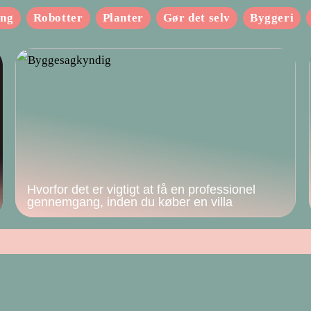
ing
Robotter
Planter
Gør det selv
Byggeri
Hvorfor det er vigtigt at få en professionel
gennemgang, inden du køber en villa