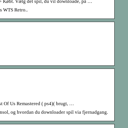
 > Købt. Vælg det spil, du vil downloade, på …
hos WTS Retro..
t Of Us Remastered ( ps4)( brugt, …
nsol, og hvordan du downloader spil via fjernadgang.