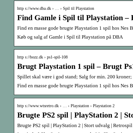
http s://www.dba.dk › … › Spil til Playstation
Find Gamle i Spil til Playstation 
Find en masse gode brugte Playstation 1 spil hos Nes Boz
Køb og salg af Gamle i Spil til Playstation på DBA
http s://bozz.dk › ps1-spil-108
Brugt Playstation 1 spil – Brugt Ps
Spillet skal være i god stand; Salg for min. 200 kron
Find en masse gode brugte Playstation 1 spil hos Nes Boz
http s://www.wtsretro.dk › … › Playstation › Playstation 2
Brugte PS2 spil | PlayStation 2 | 
Brugte PS2 spil | PlayStation 2 | Stort udvalg | Retrospi