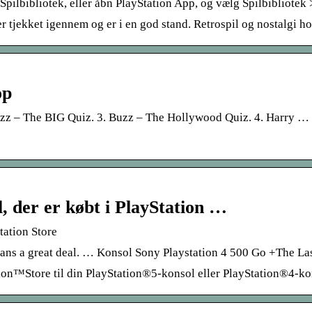
pilbibliotek, eller åbn PlayStation App, og vælg Spilbibliotek
 er tjekket igennem og er i en god stand. Retrospil og nostalgi 
op
2. Buzz – The BIG Quiz. 3. Buzz – The Hollywood Quiz. 4. Harry …
, der er købt i PlayStation …
tation Store
ans a great deal. … Konsol Sony Playstation 4 500 Go +The Las
ion™Store til din PlayStation®5-konsol eller PlayStation®4-ko