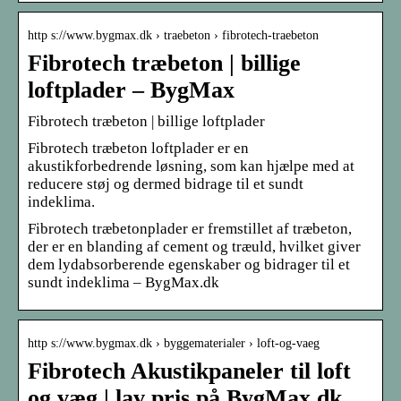
http s://www.bygmax.dk › traebeton › fibrotech-traebeton
Fibrotech træbeton | billige
loftplader – BygMax
Fibrotech træbeton | billige loftplader
Fibrotech træbeton loftplader er en
akustikforbedrende løsning, som kan hjælpe med at
reducere støj og dermed bidrage til et sundt
indeklima.
Fibrotech træbetonplader er fremstillet af træbeton,
der er en blanding af cement og træuld, hvilket giver
dem lydabsorberende egenskaber og bidrager til et
sundt indeklima – BygMax.dk
http s://www.bygmax.dk › byggematerialer › loft-og-vaeg
Fibrotech Akustikpaneler til loft
og væg | lav pris på BygMax.dk