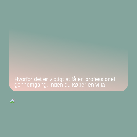
Hvorfor det er vigtigt at få en professionel
gennemgang, inden du køber en villa