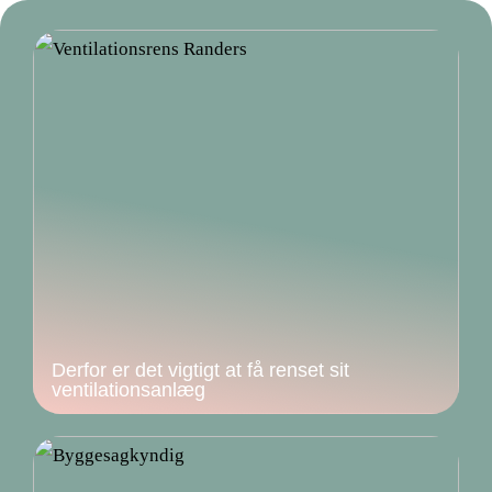
Derfor er det vigtigt at få renset sit
ventilationsanlæg