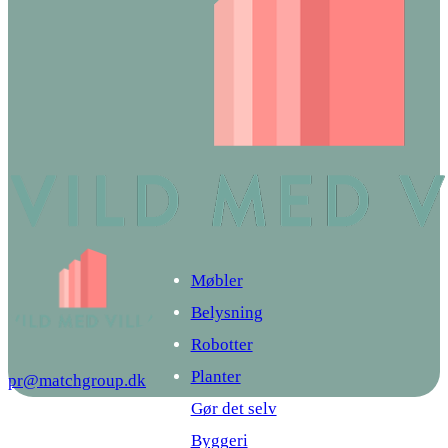
Møbler
Belysning
Robotter
Planter
pr@matchgroup.dk
Gør det selv
Byggeri