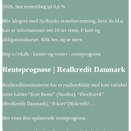
2026, fast rentetillæg på 0,6 %
Bliv klogere med Sydbanks renteforventning, hvor du bl.a.
kan se informationer om 10 års rente, F-kort og
obligationskurser. Klik her, og se mere.
http s://rd.dk › kurser-og-renter › renteprognose
Renteprognose | Realkredit Danmark
Realkreditinstitutterne har et realkreditlån med kort variabel
rente kaldet “Kort Rente” (Nordea), “FlexKort®”
(Realkredit Danmark), “F-kort”(Nykredit/ …
Her vises den opdaterede renteprognose