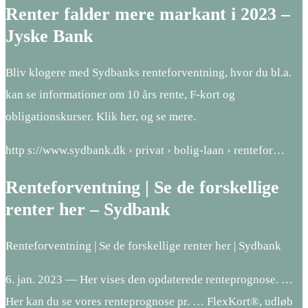
Renter falder mere markant i 2023 –
Jyske Bank
Bliv klogere med Sydbanks renteforventning, hvor du bl.a.
kan se informationer om 10 års rente, F-kort og
obligationskurser. Klik her, og se mere.
http s://www.sydbank.dk › privat › bolig-laan › rentefor…
Renteforventning | Se de forskellige
renter her – Sydbank
Renteforventning | Se de forskellige renter her | Sydbank
6. jan. 2023 — Her vises den opdaterede renteprognose. …
Her kan du se vores renteprognose pr. … FlexKort®, udløb