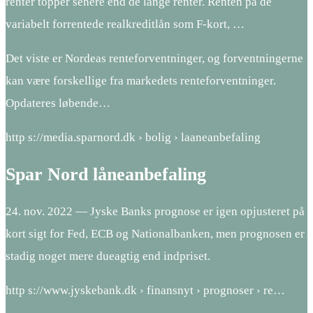
renter topper senere end de lange renter. Renten på de
variabelt forrentede realkreditlån som F-kort, …
Det viste er Nordeas renteforventninger, og forventningerne
kan være forskellige fra markedets renteforventninger.
Opdateres løbende…
http s://media.sparnord.dk › bolig › laaneanbefaling
Spar Nord låneanbefaling
24. nov. 2022 — Jyske Banks prognose er igen opjusteret på
kort sigt for Fed, ECB og Nationalbanken, men prognosen er
stadig noget mere dueagtig end indpriset.
http s://www.jyskebank.dk › finansnyt › prognoser › re…