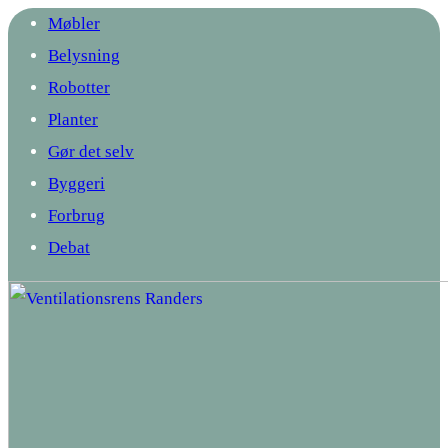
Møbler
Belysning
Robotter
Planter
Gør det selv
Byggeri
Forbrug
Debat