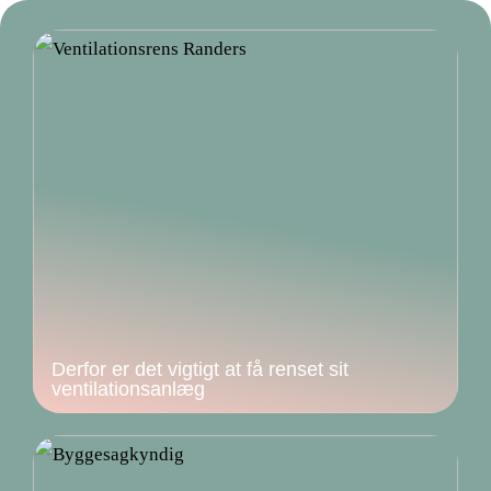
Derfor er det vigtigt at få renset sit
ventilationsanlæg