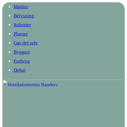
Møbler
Belysning
Robotter
Planter
Gør det selv
Byggeri
Forbrug
Debat