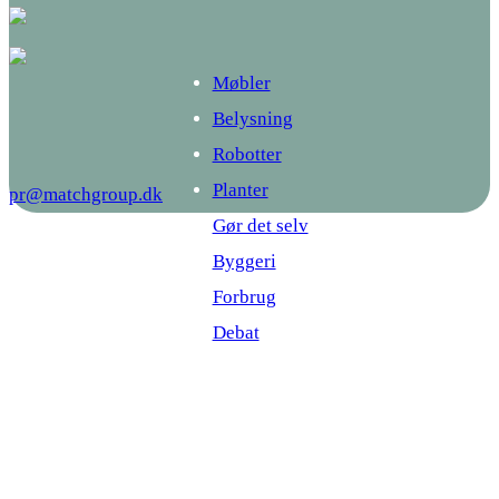
Møbler
Belysning
Robotter
Planter
pr@matchgroup.dk
Gør det selv
Byggeri
Forbrug
Debat