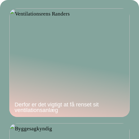
Derfor er det vigtigt at få renset sit
ventilationsanlæg