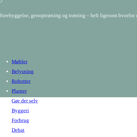
1 》
 forebyggelse, genoptræning og træning – helt ligesom hvorfor
Møbler
Belysning
Robotter
Planter
Gør det selv
Byggeri
Forbrug
Debat