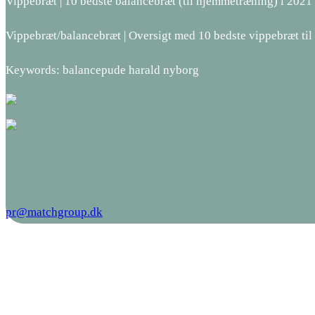
Vippebræt | 10 bedste balancebræt (til hjemmetræning) i 202
Vippebræt/balancebræt | Oversigt med 10 bedste vippebræt til
Keywords: balancepude harald nyborg
pr@matchgroup.dk