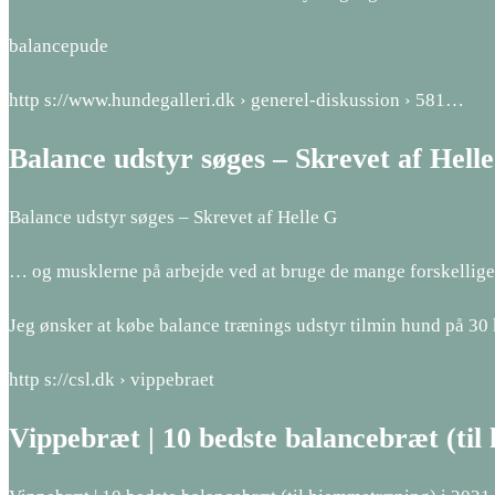
balancepude
http s://www.hundegalleri.dk › generel-diskussion › 581…
Balance udstyr søges – Skrevet af Hell
Balance udstyr søges – Skrevet af Helle G
… og musklerne på arbejde ved at bruge de mange forskellige
Jeg ønsker at købe balance trænings udstyr tilmin hund på 30 
http s://csl.dk › vippebraet
Vippebræt | 10 bedste balancebræt (ti