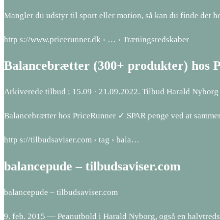
Mangler du udstyr til sport eller motion, så kan du finde det ho
http s://www.pricerunner.dk › … › Træningsredskaber
Balancebrætter (300+ produkter) hos 
Arkiverede tilbud ; 15.09 · 21.09.2022. Tilbud Harald Nybor
Balancebrætter hos PriceRunner ✓ SPAR penge ved at sammen
http s://tilbudsaviser.com › tag › bala…
balancepude – tilbudsaviser.com
balancepude – tilbudsaviser.com
9. feb. 2015 — Peanutbold i Harald Nyborg, også en halvtre