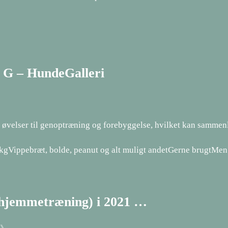
e G – HundeGalleri
 øvelser til genoptræning og forebyggelse, hvilket kan sammen
kgVippebræt, bolde, peanut og alt muligt andetGerne brugtMen j
l hjemmetræning) i 2021 …